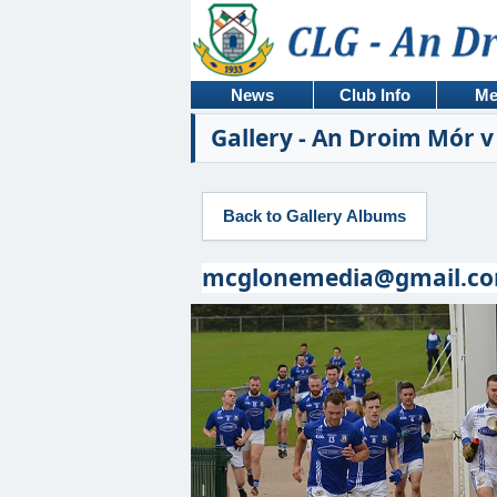
News
Club Info
Me
Gallery - An Droim Mór v
mcglonemedia@gmail.c